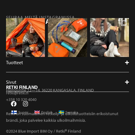
SEURAA MEITÄ INSTAGRAMISSA
@RETKIFINLAND
Tuotteet
Sivut
RETKI FINLAND
Hampuntie 12—14, 36220 KANGASALA, FINLAND
retki@retki.fi
+358 10 320 4040
Suomi
English
Svenska
Retki on suomalainen retkeily- ja ulkoilutuotteisiin erikoistunut
brändi, joka palvelee kaikkia ulkoilmaihmisiä.
©2024 Blue Import BIM Oy / Retki® Finland