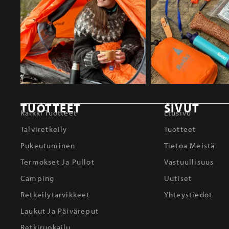
TUOTTEET
SIVUT
Kaikki Tuotteet
Etusivu
Talviretkeily
Tuotteet
Pukeutuminen
Tietoa Meistä
Termokset Ja Pullot
Vastuullisuus
Camping
Uutiset
Retkeilytarvikkeet
Yhteystiedot
Laukut Ja Päiväreput
Retkiruokailu