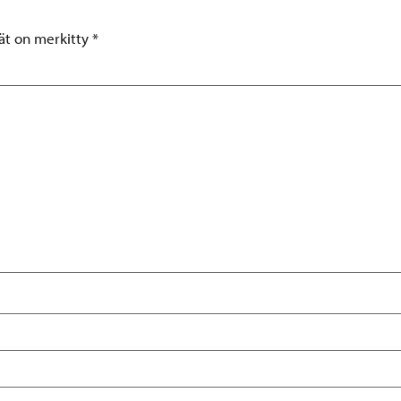
tät on merkitty
*