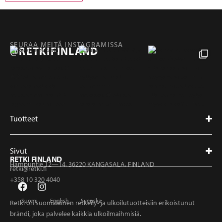
SEURAA MEITÄ INSTAGRAMISSA
@RETKIFINLAND
Tuotteet
Sivut
RETKI FINLAND
Hampuntie 12—14, 36220 KANGASALA, FINLAND
retki@retki.fi
+358 10 320 4040
Suomi
English
Svenska
Retki on suomalainen retkeily- ja ulkoilutuotteisiin erikoistunut
brändi, joka palvelee kaikkia ulkoilmaihmisiä.