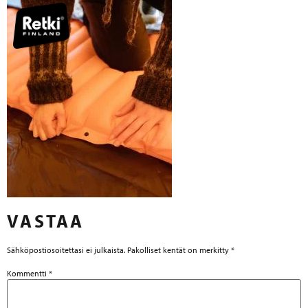
VASTAA
Sähköpostiosoitettasi ei julkaista.
Pakolliset kentät on merkitty
*
Kommentti
*