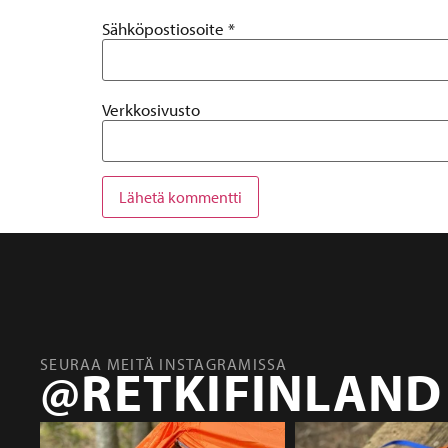
Sähköpostiosoite
*
Verkkosivusto
SEURAA MEITÄ INSTAGRAMISSA
@RETKIFINLAND