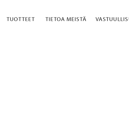
LAND_2026-13
TUOTTEET
TIETOA MEISTÄ
VASTUULLI