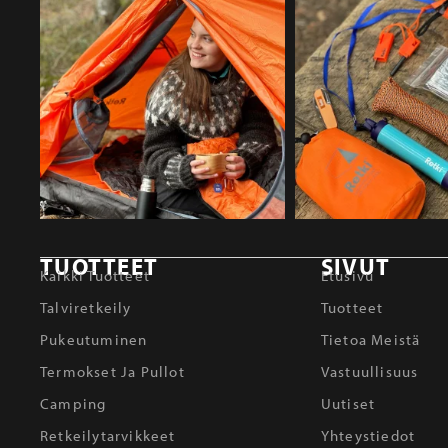
TUOTTEET
SIVUT
Kaikki Tuotteet
Etusivu
Talviretkeily
Tuotteet
Pukeutuminen
Tietoa Meistä
Termokset Ja Pullot
Vastuullisuus
Camping
Uutiset
Retkeilytarvikkeet
Yhteystiedot