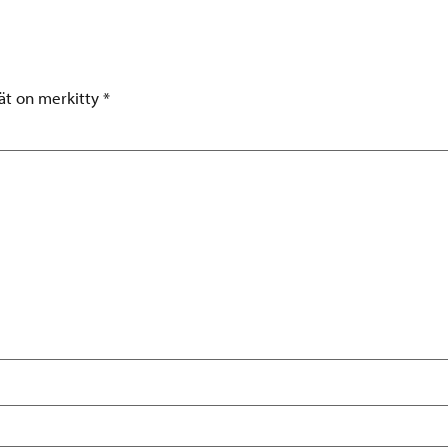
tät on merkitty
*