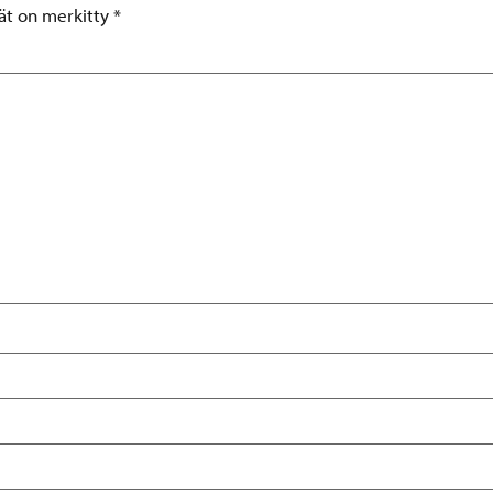
tät on merkitty
*