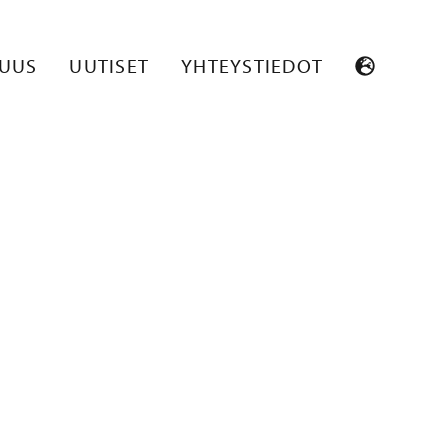
_PO7214_002
SUUS
UUTISET
YHTEYSTIEDOT