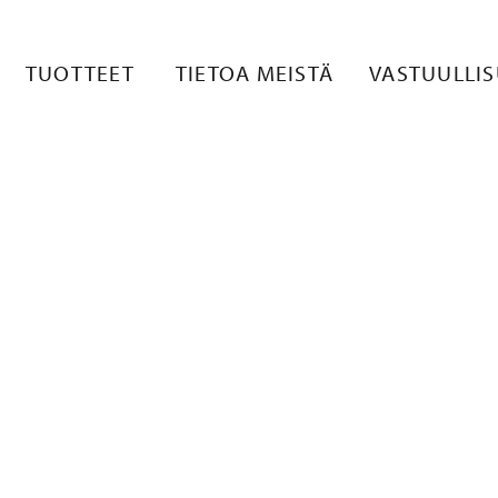
18536007648
TUOTTEET
TIETOA MEISTÄ
VASTUULLI