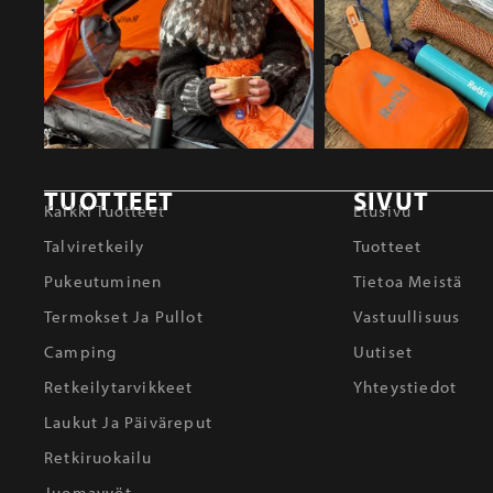
TUOTTEET
SIVUT
Kaikki Tuotteet
Etusivu
Talviretkeily
Tuotteet
Pukeutuminen
Tietoa Meistä
Termokset Ja Pullot
Vastuullisuus
Camping
Uutiset
Retkeilytarvikkeet
Yhteystiedot
Laukut Ja Päiväreput
Retkiruokailu
Juomavyöt