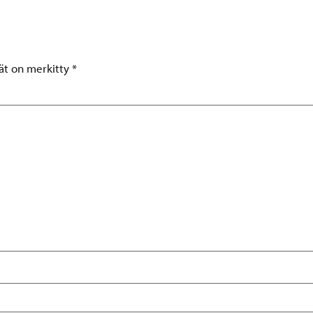
tät on merkitty
*