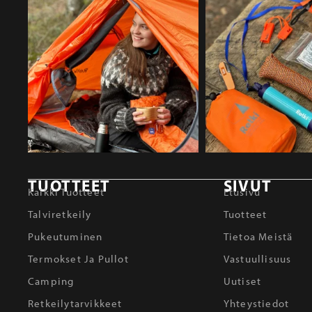
TUOTTEET
SIVUT
Kaikki Tuotteet
Etusivu
Talviretkeily
Tuotteet
Pukeutuminen
Tietoa Meistä
Termokset Ja Pullot
Vastuullisuus
Camping
Uutiset
Retkeilytarvikkeet
Yhteystiedot