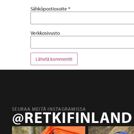
Sähköpostiosoite
*
Verkkosivusto
SEURAA MEITÄ INSTAGRAMISSA
@RETKIFINLAND