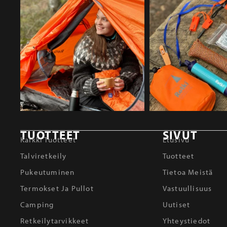
TUOTTEET
SIVUT
Kaikki Tuotteet
Etusivu
Talviretkeily
Tuotteet
Pukeutuminen
Tietoa Meistä
Termokset Ja Pullot
Vastuullisuus
Camping
Uutiset
Retkeilytarvikkeet
Yhteystiedot