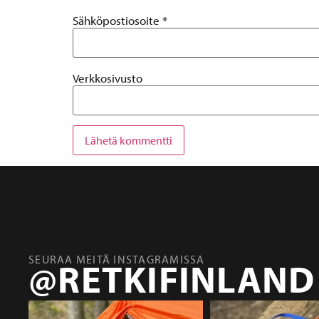
Sähköpostiosoite
*
Verkkosivusto
SEURAA MEITÄ INSTAGRAMISSA
@RETKIFINLAND