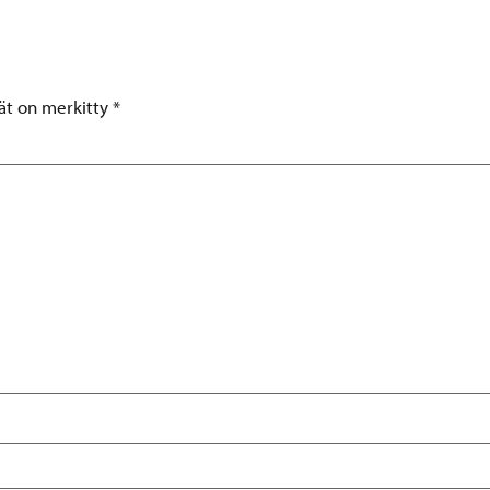
tät on merkitty
*