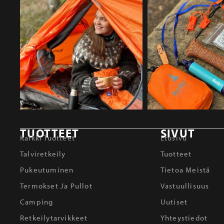
TUOTTEET
SIVUT
Kaikki Tuotteet
Etusivu
Talviretkeily
Tuotteet
Pukeutuminen
Tietoa Meistä
Termokset Ja Pullot
Vastuullisuus
Camping
Uutiset
Retkeilytarvikkeet
Yhteystiedot