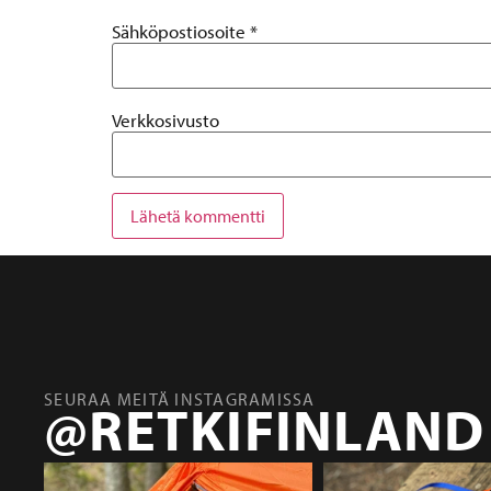
Sähköpostiosoite
*
Verkkosivusto
SEURAA MEITÄ INSTAGRAMISSA
@RETKIFINLAND