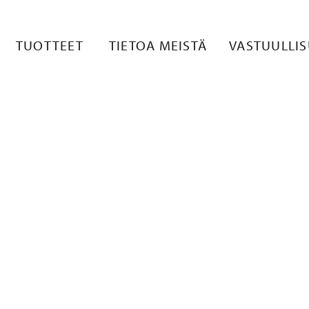
18536041888
TUOTTEET
TIETOA MEISTÄ
VASTUULLI