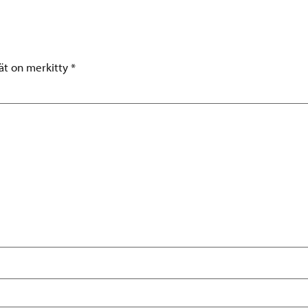
tät on merkitty
*