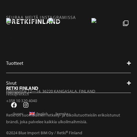
SEURAA MEITÄ INSTAGRAMISSA
@RETKIFINLAND
Tuotteet
Sivut
RETKI FINLAND
Hampuntie 12—14, 36220 KANGASALA, FINLAND
retki@retki.fi
+358 10 320 4040
Suomi
English
Svenska
Retki on suomalainen retkeily- ja ulkoilutuotteisiin erikoistunut
brändi, joka palvelee kaikkia ulkoilmaihmisiä.
©2024 Blue Import BIM Oy / Retki® Finland