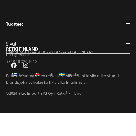
Tuotteet
Sivut
RETKI FINLAND
Hampuntie 12—14, 36220 KANGASALA, FINLAND
retki@retki.fi
+358 10 320 4040
Suomi
English
Svenska
Retki on suomalainen retkeily- ja ulkoilutuotteisiin erikoistunut
brändi, joka palvelee kaikkia ulkoilmaihmisiä.
©2024 Blue Import BIM Oy / Retki® Finland