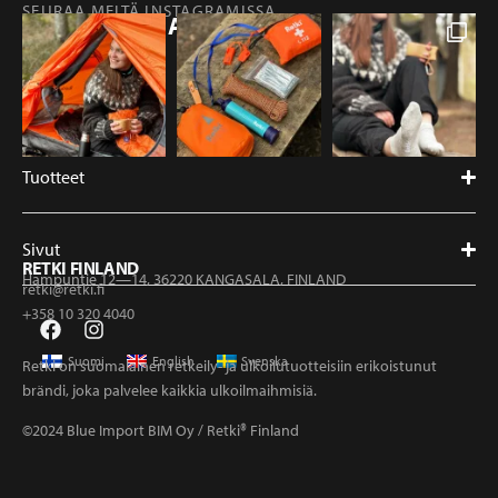
SEURAA MEITÄ INSTAGRAMISSA
@RETKIFINLAND
Tuotteet
Sivut
RETKI FINLAND
Hampuntie 12—14, 36220 KANGASALA, FINLAND
retki@retki.fi
+358 10 320 4040
Suomi
English
Svenska
Retki on suomalainen retkeily- ja ulkoilutuotteisiin erikoistunut
brändi, joka palvelee kaikkia ulkoilmaihmisiä.
©2024 Blue Import BIM Oy / Retki® Finland