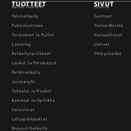
TUOTTEET
SIVUT
Kaikki Tuotteet
Etusivu
Talviretkeily
Tuotteet
Pukeutuminen
Tietoa Meistä
Termokset Ja Pullot
Vastuullisuus
Camping
Uutiset
Retkeilytarvikkeet
Yhteystiedot
Laukut Ja Päiväreput
Retkiruokailu
Juomavyöt
Työkalut Ja Puukot
Kamerat Ja Optiikka
Valaisimet
Lahjapakkaukset
Muumit Retkellä