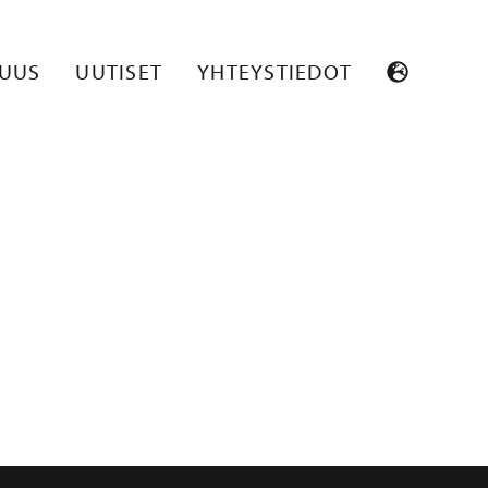
A_VASEN_WEB
SUUS
UUTISET
YHTEYSTIEDOT