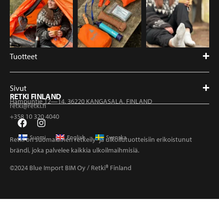
Tuotteet
Sivut
RETKI FINLAND
Hampuntie 12—14, 36220 KANGASALA, FINLAND
retki@retki.fi
+358 10 320 4040
Suomi
English
Svenska
Retki on suomalainen retkeily- ja ulkoilutuotteisiin erikoistunut
brändi, joka palvelee kaikkia ulkoilmaihmisiä.
©2024 Blue Import BIM Oy / Retki® Finland