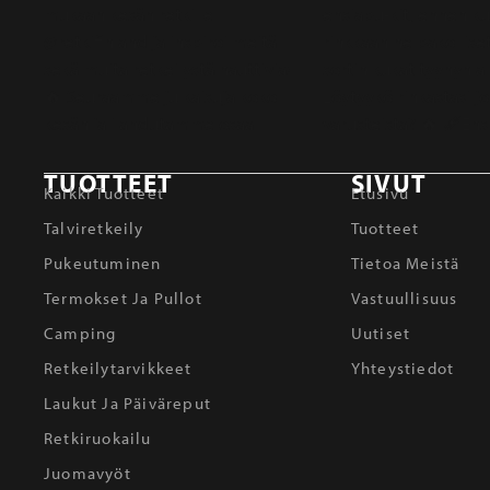
TUOTTEET
SIVUT
Kaikki Tuotteet
Etusivu
Talviretkeily
Tuotteet
Pukeutuminen
Tietoa Meistä
Termokset Ja Pullot
Vastuullisuus
Camping
Uutiset
Retkeilytarvikkeet
Yhteystiedot
Laukut Ja Päiväreput
Retkiruokailu
Juomavyöt