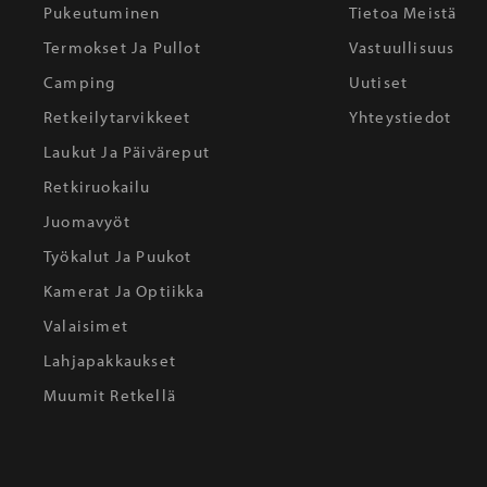
Pukeutuminen
Tietoa Meistä
Termokset Ja Pullot
Vastuullisuus
Camping
Uutiset
Retkeilytarvikkeet
Yhteystiedot
Laukut Ja Päiväreput
Retkiruokailu
Juomavyöt
Työkalut Ja Puukot
Kamerat Ja Optiikka
Valaisimet
Lahjapakkaukset
Muumit Retkellä