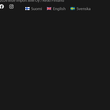
2026 Blue Import BIM Oy / Retki Finland
Suomi
English
Svenska