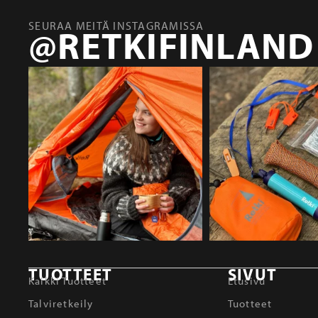
SEURAA MEITÄ INSTAGRAMISSA
@RETKIFINLAND
TUOTTEET
SIVUT
Kaikki Tuotteet
Etusivu
Talviretkeily
Tuotteet