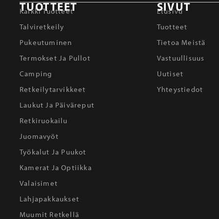
TUOTTEET
SIVUT
Kaikki Tuotteet
Etusivu
Talviretkeily
Tuotteet
Pukeutuminen
Tietoa Meistä
Termokset Ja Pullot
Vastuullisuus
Camping
Uutiset
Retkeilytarvikkeet
Yhteystiedot
Laukut Ja Päiväreput
Retkiruokailu
Juomavyöt
Työkalut Ja Puukot
Kamerat Ja Optiikka
Valaisimet
Lahjapakkaukset
Muumit Retkellä