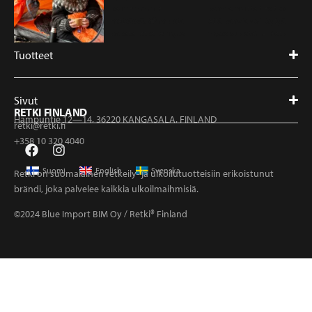
Tuotteet
Sivut
RETKI FINLAND
Hampuntie 12—14, 36220 KANGASALA, FINLAND
retki@retki.fi
+358 10 320 4040
Suomi
English
Svenska
Retki on suomalainen retkeily- ja ulkoilutuotteisiin erikoistunut
brändi, joka palvelee kaikkia ulkoilmaihmisiä.
©2024 Blue Import BIM Oy / Retki® Finland