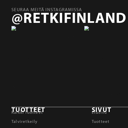
SEURAA MEITÄ INSTAGRAMISSA
@RETKIFINLAND
TUOTTEET
SIVUT
Kaikki Tuotteet
Etusivu
Talviretkeily
Tuotteet