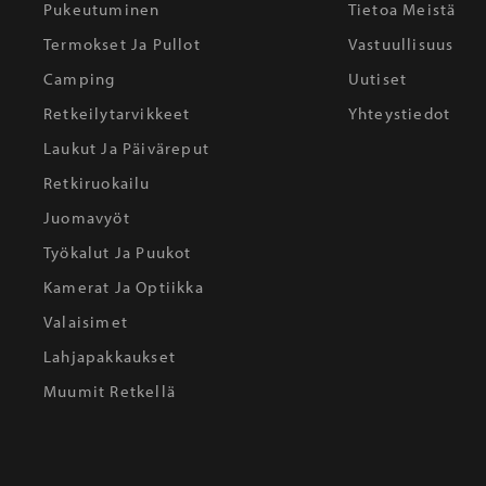
Pukeutuminen
Tietoa Meistä
Termokset Ja Pullot
Vastuullisuus
Camping
Uutiset
Retkeilytarvikkeet
Yhteystiedot
Laukut Ja Päiväreput
Retkiruokailu
Juomavyöt
Työkalut Ja Puukot
Kamerat Ja Optiikka
Valaisimet
Lahjapakkaukset
Muumit Retkellä