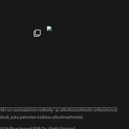
tki on suomalainen retkeily- ja ulkoilutuotteisiin erikoistunut
ändi, joka palvelee kaikkia ulkoilmaihmisiä.
2026 Blue Import BIM Oy / Retki Finland