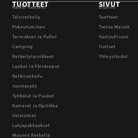
TUOTTEET
SIVUT
Kaikki Tuotteet
Etusivu
Talviretkeily
Tuotteet
Pukeutuminen
Tietoa Meistä
Termokset Ja Pullot
Vastuullisuus
Camping
Uutiset
Retkeilytarvikkeet
Yhteystiedot
Laukut Ja Päiväreput
Retkiruokailu
Juomavyöt
Työkalut Ja Puukot
Kamerat Ja Optiikka
Valaisimet
Lahjapakkaukset
Muumit Retkellä