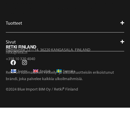
Tuotteet
Sivut
RETKI FINLAND
Hampuntie 12—14, 36220 KANGASALA, FINLAND
retki@retki.fi
+358 10 320 4040
Suomi
English
Svenska
Retki on suomalainen retkeily- ja ulkoilutuotteisiin erikoistunut
brändi, joka palvelee kaikkia ulkoilmaihmisiä.
©2024 Blue Import BIM Oy / Retki® Finland