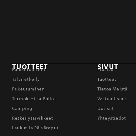
TUOTTEET
SIVUT
Kaikki Tuotteet
Etusivu
Talviretkeily
Tuotteet
Pukeutuminen
Tietoa Meistä
Termokset Ja Pullot
Vastuullisuus
Camping
Uutiset
Retkeilytarvikkeet
Yhteystiedot
Laukut Ja Päiväreput