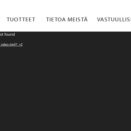
A_VIDEO
TUOTTEET
TIETOA MEISTÄ
VASTUULLI
ot found
ha_video.mp4?_=2