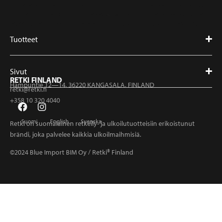
Tuotteet
Sivut
RETKI FINLAND
Hampuntie 12—14, 36220 KANGASALA, FINLAND
retki@retki.fi
+358 10 320 4040
Suomi
English
Svenska
Retki on suomalainen retkeily- ja ulkoilutuotteisiin erikoistunut
brändi, joka palvelee kaikkia ulkoilmaihmisiä.
©2024 Blue Import BIM Oy / Retki® Finland