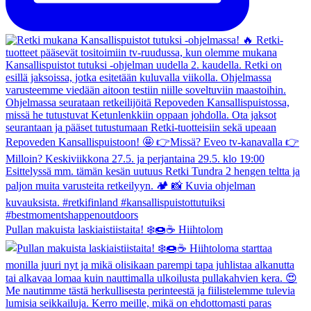
Pullan makuista laskiaistiistaita! ❄️🍩☕️ Hiihtolom