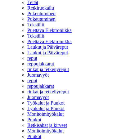
Teltat
Retkiruokailu
Pukeutuminen
Pukeutuminen
Tekstiilit
Puettava Elektroniikka
Tekstiilit
Puettava Elektroniikka
Laukut ja Päiväreput
Laukut ja Päiväreput
reput
reppujakkarat
rinkat ja retkeilyreput
Juomavyöt
reput
reppujakkarat
rinkat ja retkeilyreput
Juomavyöt
Työkalut ja Puukot
Työkalut ja Puukot
Monitoimityökalut
Puukot
Retkisahat ja kirveet
Monitoimityökalut
Puukot