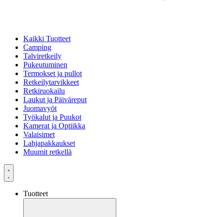
Kaikki Tuotteet
Camping
Talviretkeily
Pukeutuminen
Termokset ja pullot
Retkeilytarvikkeet
Retkiruokailu
Laukut ja Päiväreput
Juomavyöt
Työkalut ja Puukot
Kamerat ja Optiikka
Valaisimet
Lahjapakkaukset
Muumit retkellä
Tuotteet