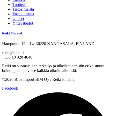
Tuotteet
Tietoa meistä
Vastuullisuus
Uutiset
Yhteystiedot
Retki Finland
Hampuntie 12—14, 36220 KANGASALA, FINLAND
retki@retki.fi
+358 10 320 4040
Retki on suomalainen retkeily- ja ulkoilutuotteisiin erikoistunut
brändi, joka palvelee kaikkia ulkoilmaihmisiä.
©2026 Blue Import BIM Oy / Retki Finland
Facebook