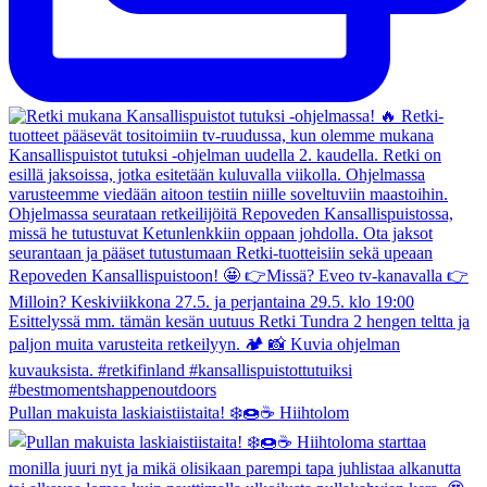
Pullan makuista laskiaistiistaita! ❄️🍩☕️ Hiihtolom