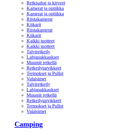
Retkisahat ja kirveet
Kamerat ja optiikka
Kamerat ja optiikka
Riistakamerat
Kiikarit
Riistakamerat
Kiikarit
Kaikki tuotteet
Kaikki tuotteet
Talviretkeily
Lahjapakkaukset
Muumit retkellä
Retkeilytarvikkeet
Termokset ja Pullot
Valaisimet
Talviretkeily
Lahjapakkaukset
Muumit retkellä
Retkeilytarvikkeet
Termokset ja Pullot
Valaisimet
Camping