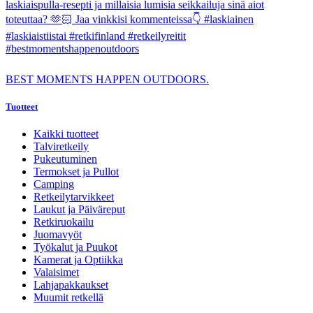
BEST MOMENTS HAPPEN OUTDOORS.
Tuotteet
Kaikki tuotteet
Talviretkeily
Pukeutuminen
Termokset ja Pullot
Camping
Retkeilytarvikkeet
Laukut ja Päiväreput
Retkiruokailu
Juomavyöt
Työkalut ja Puukot
Kamerat ja Optiikka
Valaisimet
Lahjapakkaukset
Muumit retkellä