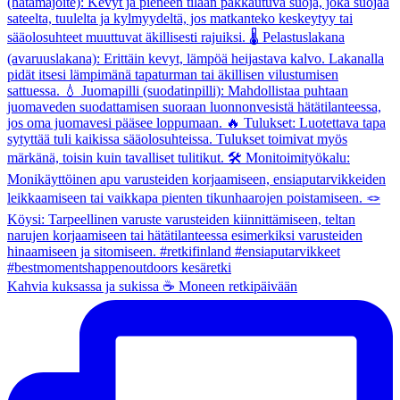
Kahvia kuksassa ja sukissa ☕️ Moneen retkipäivään