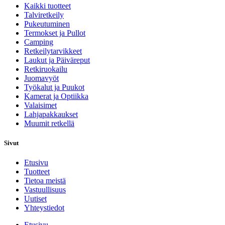
Kaikki tuotteet
Talviretkeily
Pukeutuminen
Termokset ja Pullot
Camping
Retkeilytarvikkeet
Laukut ja Päiväreput
Retkiruokailu
Juomavyöt
Työkalut ja Puukot
Kamerat ja Optiikka
Valaisimet
Lahjapakkaukset
Muumit retkellä
Sivut
Etusivu
Tuotteet
Tietoa meistä
Vastuullisuus
Uutiset
Yhteystiedot
Etusivu