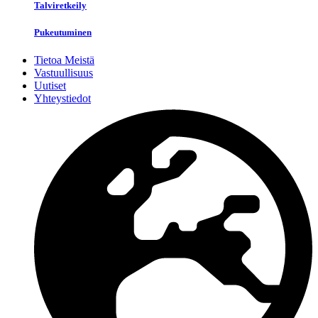
Talviretkeily
Pukeutuminen
Tietoa Meistä
Vastuullisuus
Uutiset
Yhteystiedot