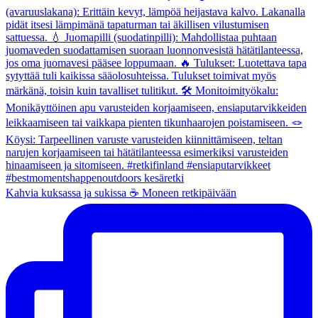
Kahvia kuksassa ja sukissa ☕️ Moneen retkipäivään