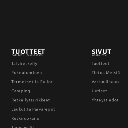
TUOTTEET
SIVUT
Kaikki Tuotteet
Etusivu
Talviretkeily
Tuotteet
Pukeutuminen
Tietoa Meistä
Termokset Ja Pullot
Vastuullisuus
Camping
Uutiset
Retkeilytarvikkeet
Yhteystiedot
Laukut Ja Päiväreput
Retkiruokailu
Juomavyöt