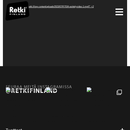
Lataa tiedosto: https://retki.fi/wp-content/uploads/2023/07/R7034-esittelyvideo-1.mp4?_=2
SEURAA MEITÄ INSTAGRAMISSA
@RETKIFINLAND