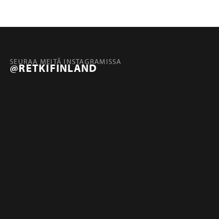
SEURAA MEITÄ INSTAGRAMISSA
@RETKIFINLAND