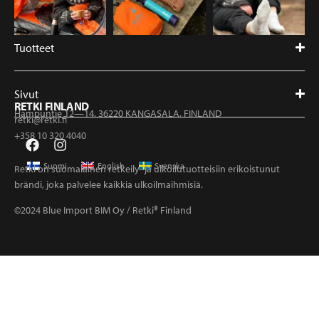
Tuotteet
Sivut
RETKI FINLAND
Hampuntie 12—14, 36220 KANGASALA, FINLAND
retki@retki.fi
+358 10 320 4040
Suomi
English
Svenska
Retki on suomalainen retkeily- ja ulkoilutuotteisiin erikoistunut
brändi, joka palvelee kaikkia ulkoilmaihmisiä.
©2024 Blue Import BIM Oy / Retki® Finland