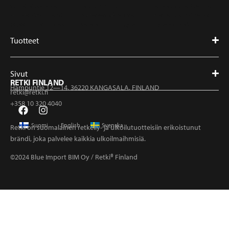
Tuotteet
Sivut
RETKI FINLAND
Hampuntie 12—14, 36220 KANGASALA, FINLAND
retki@retki.fi
+358 10 320 4040
Suomi
English
Svenska
Retki on suomalainen retkeily- ja ulkoilutuotteisiin erikoistunut
brändi, joka palvelee kaikkia ulkoilmaihmisiä.
©2024 Blue Import BIM Oy / Retki® Finland