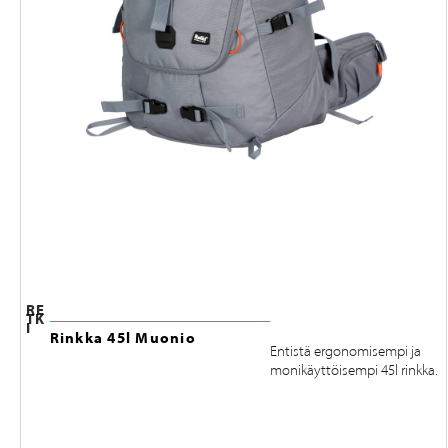
RE
TK
I
Rinkka 45l Muonio
Entistä ergonomisempi ja
monikäyttöisempi 45l rinkka.