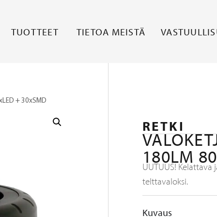
TUOTTEET
TIETOA MEISTÄ
VASTUULLI
80xLED + 30xSMD
RETKI
VALOKET
180LM 8
UUTUUS! Kelattava ja
telttavaloksi.
Kuvaus