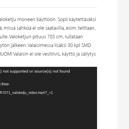
valoketju moneen käyttöön. Sopii käytettäväksi
 missä sähköä ei ole saatavilla, esim. telttaan,
lle. Valoketjun pituus 785 cm, rullataan
ytön jälkeen. Valaisimessa lisäksi 30 kpl SMD
OM! Valaisin ei ole vesitiivis, käyttö ja säilytys
.
) not supported or source(s) not found
i.fi/wp-
9/R7071_valoketju_video.mp4?_=1