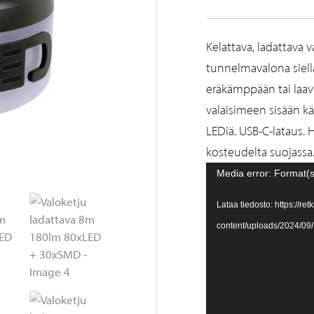
Kelattava, ladattava 
tunnelmavalona siellä,
eräkämppään tai laavu
valaisimeen sisään kä
LEDiä. USB-C-lataus. HU
kosteudelta suojassa
Videotoistin
Media error: Format(s
Lataa tiedosto: https://retk
content/uploads/2024/0