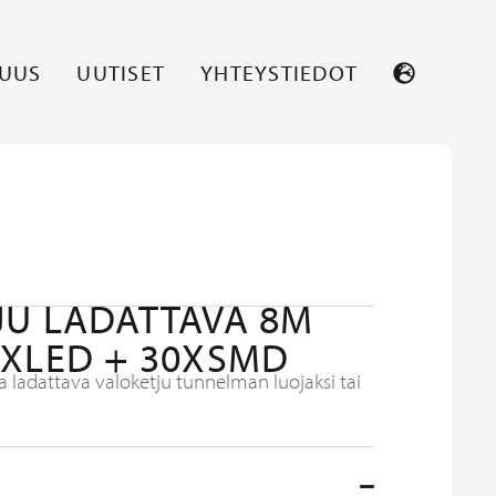
SUUS
UUTISET
YHTEYSTIEDOT
JU LADATTAVA 8M
0XLED + 30XSMD
 ladattava valoketju tunnelman luojaksi tai