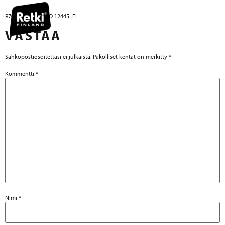
R7068_Manual_PO 12445_FI
VASTAA
Sähköpostiosoitettasi ei julkaista.
Pakolliset kentät on merkitty
*
Kommentti
*
Nimi
*