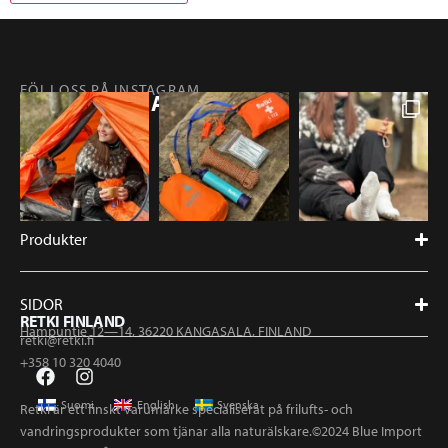
FÖLJ OSS PÅ INSTAGRAM
@RETKIFINLAND
Produkter
SIDOR
RETKI FINLAND
Hampuntie 12—14, 36220 KANGASALA, FINLAND
retki@retki.fi
+358 10 320 4040
Suomi
English
Svenska
Retki är ett finskt varumärke specialiserat på frilufts- och
vandringsprodukter som tjänar alla naturälskare.©2024 Blue Import