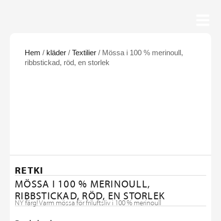
Hem
/
kläder
/
Textilier
/ Mössa i 100 % merinoull,
ribbstickad, röd, en storlek
RETKI
MÖSSA I 100 % MERINOULL,
RIBBSTICKAD, RÖD, EN STORLEK
NY färg! Varm mössa för friluftsliv i 100 % merinoull