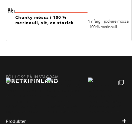
RE
TKI
Chunky mössa i 100 %
NY färg! Tjockare mössa
merinoull, vit, en storlek
i 100 % merinoull
FÖLJ OSS PÅ INSTAGRAM
@RETKIFINLAND
Produkter