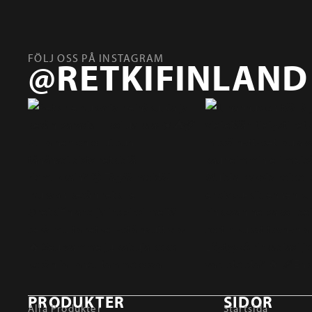
FÖLJ OSS PÅ INSTAGRAM
@RETKIFINLAND
PRODUKTER
SIDOR
Alla Produkter
Startsida