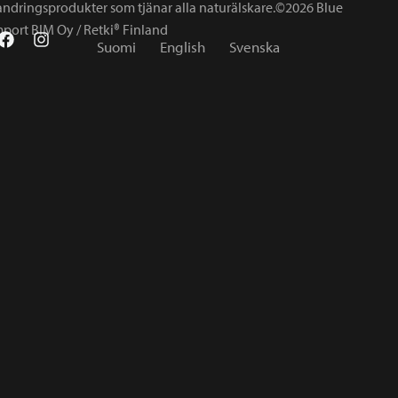
andringsprodukter som tjänar alla naturälskare.©2026 Blue
mport BIM Oy / Retki® Finland
Suomi
English
Svenska