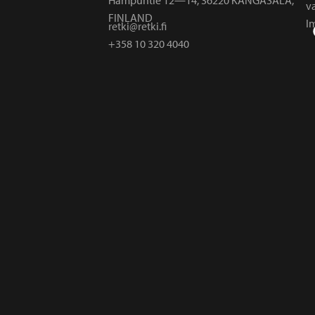
v
FINLAND
I
retki@retki.fi
+358 10 320 4040
r