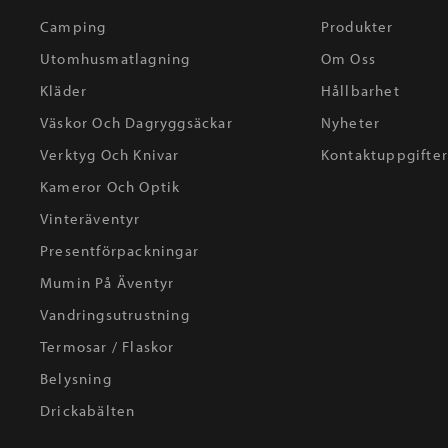
Camping
Produkter
Utomhusmatlagning
Om Oss
Kläder
Hållbarhet
Väskor Och Dagryggsäckar
Nyheter
Verktyg Och Knivar
Kontaktuppgifte
Kameror Och Optik
Vinteräventyr
Presentförpackningar
Mumin På Äventyr
Vandringsutrustning
Termosar / Flaskor
Belysning
Drickabälten