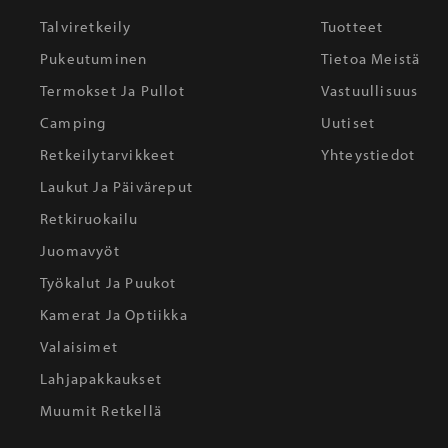
Talviretkeily
Tuotteet
Pukeutuminen
Tietoa Meistä
Termokset Ja Pullot
Vastuullisuus
Camping
Uutiset
Retkeilytarvikkeet
Yhteystiedot
Laukut Ja Päiväreput
Retkiruokailu
Juomavyöt
Työkalut Ja Puukot
Kamerat Ja Optiikka
Valaisimet
Lahjapakkaukset
Muumit Retkellä