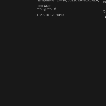
br
FINLAND
retki@retki.fi
©
+358 10 320 4040