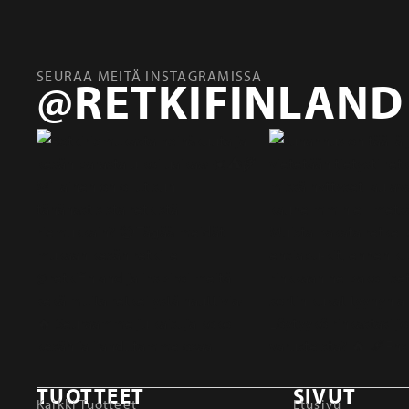
SEURAA MEITÄ INSTAGRAMISSA
@RETKIFINLAND
TUOTTEET
SIVUT
Kaikki Tuotteet
Etusivu