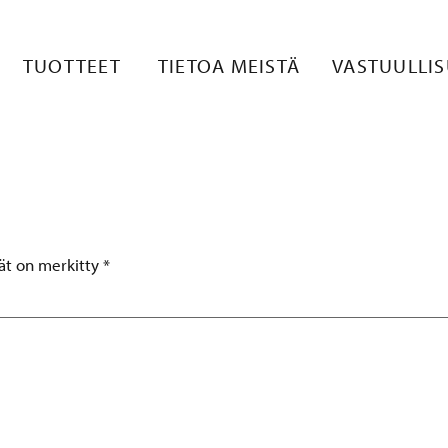
SSUT25_OLEM
TUOTTEET
TIETOA MEISTÄ
VASTUULLI
tät on merkitty
*