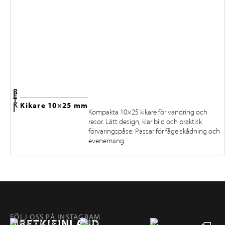
R
E
T
K
Kikare 10×25 mm
I
Kompakta 10×25 kikare för vandring och
resor. Lätt design, klar bild och praktisk
förvaringspåse. Passar för fågelskådning och
evenemang.
FÖLJ OSS PÅ INSTAGRAM
@RETKIFINLAND