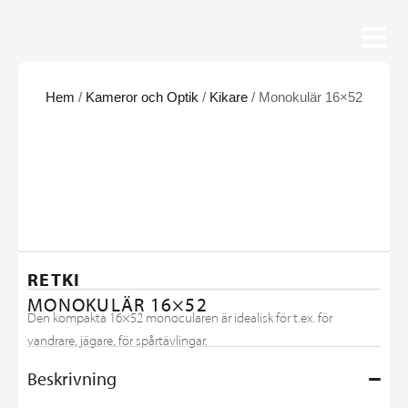
Hem
/
Kameror och Optik
/
Kikare
/ Monokulär 16×52
RETKI
MONOKULÄR 16×52
Den kompakta 16×52 monocularen är idealisk för t.ex. för
vandrare, jägare, för spårtävlingar.
Beskrivning