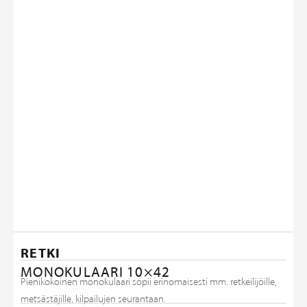
RETKI
MONOKULAARI 10×42
Pienikokoinen monokulaari sopii erinomaisesti mm. retkeilijöille,
metsästäjille, kilpailujen seurantaan.