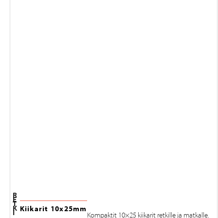
R
E
T
K
Kiikarit 10x25mm
I
Kompaktit 10×25 kiikarit retkille ja matkalle.