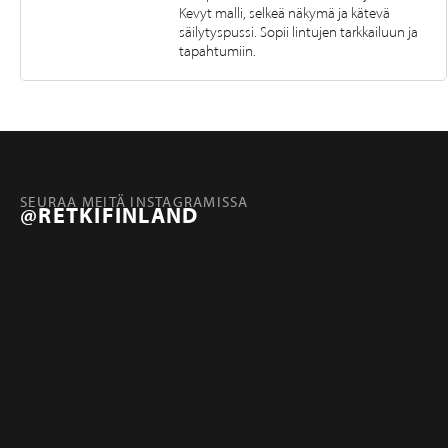
Kevyt malli, selkeä näkymä ja kätevä
säilytyspussi. Sopii lintujen tarkkailuun ja
tapahtumiin.
SEURAA MEITÄ INSTAGRAMISSA
@RETKIFINLAND