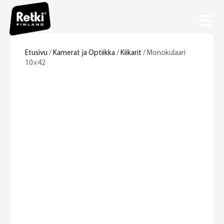
Etusivu
/
Kamerat ja Optiikka
/
Kiikarit
/ Monokulaari
10×42