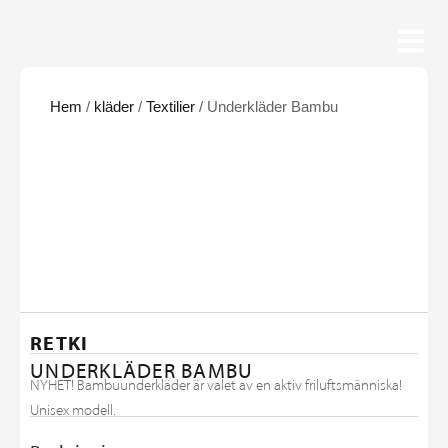
Hem
/
kläder
/
Textilier
/ Underkläder Bambu
RETKI
UNDERKLÄDER BAMBU
NYHET! Bambuunderkläder är valet av en aktiv friluftsmänniska!
Unisex modell.