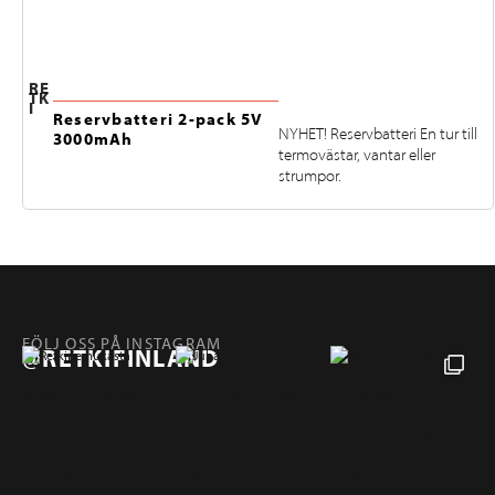
RE
TK
I
Reservbatteri 2-pack 5V
NYHET! Reservbatteri En tur till
3000mAh
termovästar, vantar eller
strumpor.
FÖLJ OSS PÅ INSTAGRAM
@RETKIFINLAND