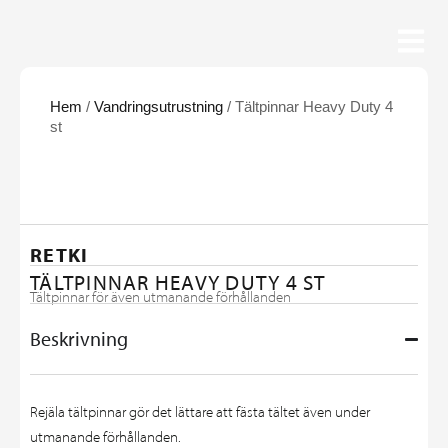
Hem
/
Vandringsutrustning
/ Tältpinnar Heavy Duty 4
st
RETKI
TÄLTPINNAR HEAVY DUTY 4 ST
Tältpinnar för även utmanande förhållanden
Beskrivning
Rejäla tältpinnar gör det lättare att fästa tältet även under
utmanande förhållanden.