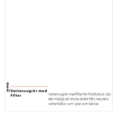
R
E
T
KI
Vattensugrör med
Vattensugrör med filter för friluftsbruk. Gör
Filter
det möjligt att dricka direkt från naturens
vattenkällor, som sjöar och bäckar.