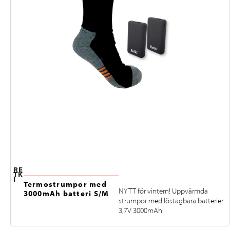
RE
TK
I
Termostrumpor med
NYTT för vintern! Uppvärmda
3000mAh batteri S/M
strumpor med löstagbara batterier
3,7V 3000mAh.