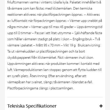
friluftsmannen varma i vinterns iskalla kyla. Paketet innehåller två
tåvärmare som kan fästas med klistermärken. Den termiska
reaktionen aktiveras när plastförpackningen öppnas. – Aktiveras
av luftkontakt när förpackningen öppnas – Värmer upp snabbt på
några minuter – Värmer upp till max 45 grader – Uppvärmningstid
upp till 8 timmar – Passar i ett litet utrymme – Självhäftande fäste
som håller värmaren stadigt på plats i skon – Engångsbruk – Två
värmare i paketet – Mått 95 x 70 mm – Vikt 19 g Bruksanvisning:
Ta ut värmekudden ur plastförpackningen och ta bort
skyddspapperet från klistermärket. Fäst värmaren inuti skon.
Uppvärmningen aktiveras när produkten kommer i kontakt med
luft. Värmeproduktionen kan stoppas genom att flytta kudden till
en syrefri plats. Återvinning: Efter användning, efter att
värmepåsen har svalnat, slängs tåvärmaren i blandat avfall.
Plastförpackningarna slängs i plastsamlingen.
Tekniska Specifikationer