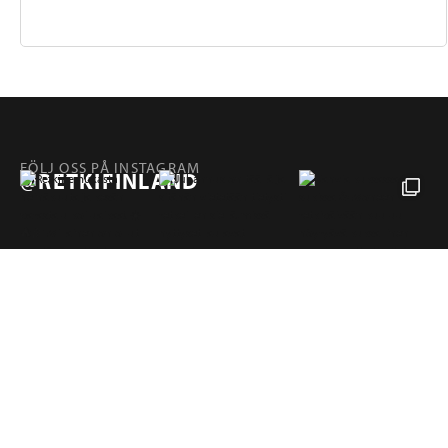
FÖLJ OSS PÅ INSTAGRAM
@RETKIFINLAND
Produkter
SIDOR
RETKI FINLAND
Hampuntie 12—14, 36220 KANGASALA, FINLAND
retki@retki.fi
+358 10 320 4040