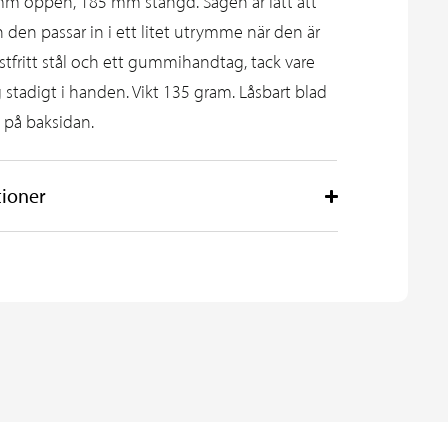
 mm öppen, 185 mm stängd. Sågen är lätt att
 den passar in i ett litet utrymme när den är
ostfritt stål och ett gummihandtag, tack vare
g stadigt i handen. Vikt 135 gram. Låsbart blad
 på baksidan.
tioner