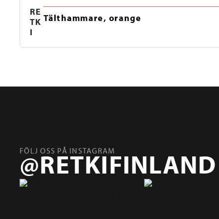
RE
Tälthammare, orange
TK
I
FÖLJ OSS PÅ INSTAGRAM
@RETKIFINLAND