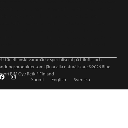
tki är ett finskt varumärke specialiserat på frilufts- och
andringsprodukter som tjänar alla naturälskare.©2026 Blue
mport BIM Oy / Retki® Finland
Suomi
English
Svenska