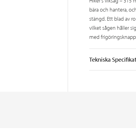
Hiker’s viksåg – 315
bära och hantera, och
stängd. Ett blad av r
vilket sågen håller si
med frigöringsknapp
Tekniska Specifika