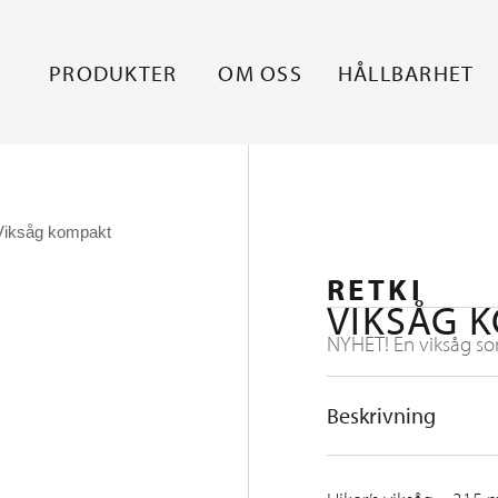
PRODUKTER
OM OSS
HÅLLBARHET
Viksåg kompakt
RETKI
VIKSÅG 
NYHET! En viksåg som
Beskrivning