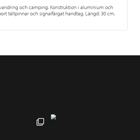
r vandring och camping. Konstruktion i aluminium och
 bort tältpinnar och signalfärgat handtag. Längd: 30 cm.