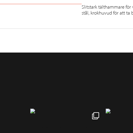
Slitstark tälthammare fö
stål, krokhuvud för att ta