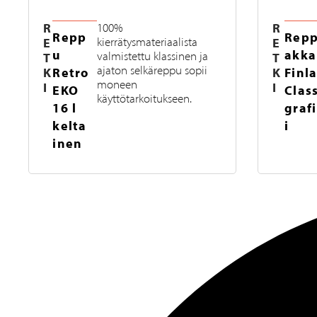
R
R
100%
Repp
Repp
E
kierrätysmateriaalista
E
u
akka
valmistettu klassinen ja
T
T
ajaton selkäreppu sopii
K
Retro
K
Finl
moneen
I
I
EKO
Class
käyttötarkoitukseen.
16 l
grafi
kelta
i
inen