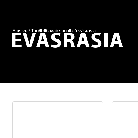
EVÄSRASIA
Etusivu
/ Tuotteet avainsanalla “eväsrasia”