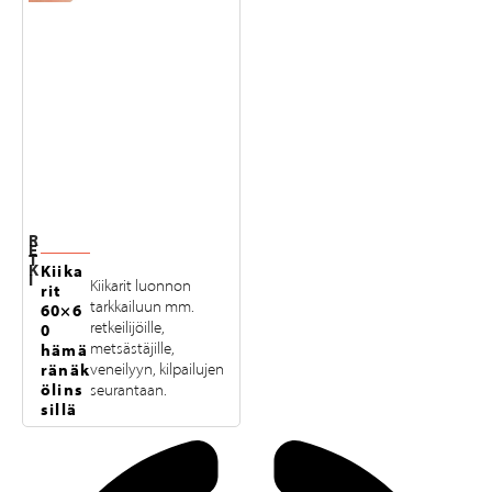
R
E
T
K
Kiika
I
Kiikarit luonnon
rit
tarkkailuun mm.
60×6
retkeilijöille,
0
metsästäjille,
hämä
ränäk
veneilyyn, kilpailujen
ölins
seurantaan.
sillä