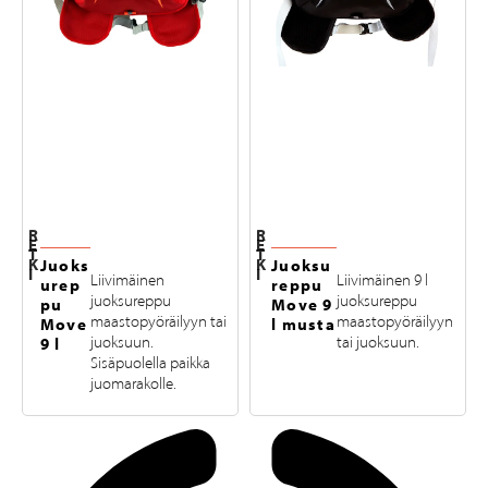
R
R
E
E
T
T
K
K
Juoks
Juoksu
I
I
Liivimäinen
Liivimäinen 9 l
urep
reppu
juoksureppu
juoksureppu
pu
Move 9
maastopyöräilyyn tai
maastopyöräilyyn
Move
l musta
juoksuun.
tai juoksuun.
9 l
Sisäpuolella paikka
juomarakolle.