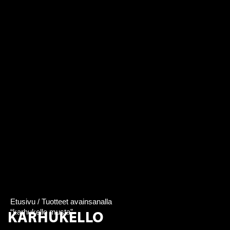
Etusivu
/ Tuotteet avainsanalla
KARHUKELLO
“karhukello musta”