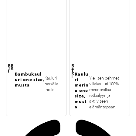
RE
R
TK
E
I
T
K
Bambukaul
Kaulu
I
Kauluri
Ylellisen pehmeä
uri one size,
ri
herkälle
villakauluri 100%
musta
merin
iholle.
merinovillaa
o one
retkeilyyn ja
size,
must
aktiiviseen
a
elämäntapaan.